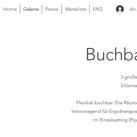
Home
Galerie
Preise
Warteliste
FAQ
An
Buchb
3 große
3 klein
Flexibel buchbar. Die Räum
hervorragend für Ergotherapi
im Einzelsetting (Ps